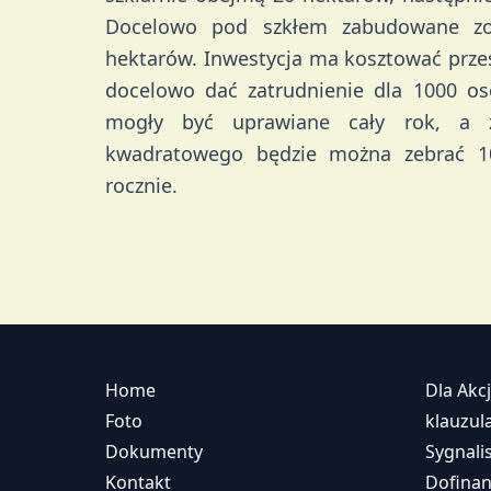
Docelowo pod szkłem zabudowane zo
hektarów. Inwestycja ma kosztować przes
docelowo dać zatrudnienie dla 1000 o
mogły być uprawiane cały rok, a 
kwadratowego będzie można zebrać 
rocznie.
Home
Dla Akc
Foto
klauzu
Dokumenty
Sygnali
Kontakt
Dofina