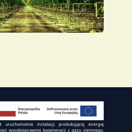
 uruchomienie instalacji produkującej energię
logii wysokosprawnej kogeneracji z gazu ziemnego.