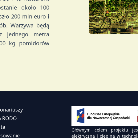
stanie około 100
zło 200 mln euro i
sób. Warzywa będą
z jednego metra
100 kg pomidorów
jonariuszy
la RODO
sta
Głównym celem projektu jest
nsowanie
elektryczną i cieplną w techno