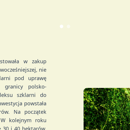
stowała w zakup
ocześniejszej, nie
larni pod uprawę
granicy polsko-
eksu szklarni do
nwestycja powstała
urów. Na początek
 W kolejnym roku
 30 i 40 hektarów.